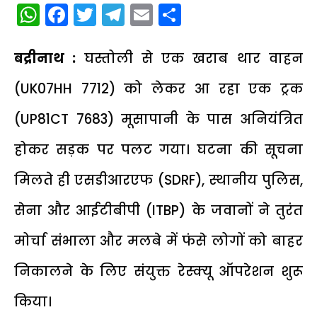
WhatsApp
Facebook
Twitter
Telegram
Email
Share
​बद्रीनाथ :
घस्तोली से एक खराब थार वाहन
(UK07HH 7712) को लेकर आ रहा एक ट्रक
(UP81CT 7683) मूसापानी के पास अनियंत्रित
होकर सड़क पर पलट गया। घटना की सूचना
मिलते ही एसडीआरएफ (SDRF), स्थानीय पुलिस,
सेना और आईटीबीपी (ITBP) के जवानों ने तुरंत
मोर्चा संभाला और मलबे में फंसे लोगों को बाहर
निकालने के लिए संयुक्त रेस्क्यू ऑपरेशन शुरू
किया।