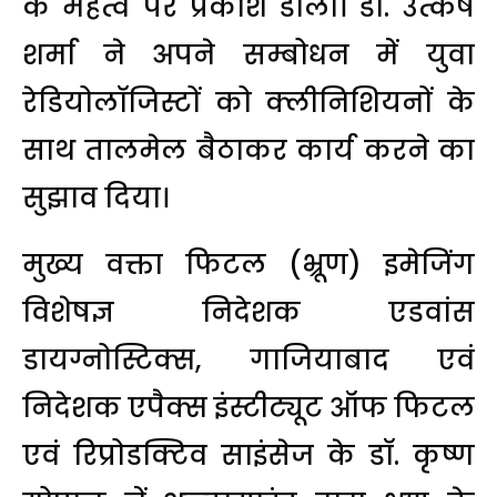
के महत्व पर प्रकाश डाला। डॉ. उत्कर्ष
शर्मा ने अपने सम्बोधन में युवा
रेडियोलाॅजिस्टों को क्लीनिशियनों के
साथ तालमेल बैठाकर कार्य करने का
सुझाव दिया।
मुख्य वक्ता फिटल (भ्रूण) इमेजिंग
विशेषज्ञ निदेशक एडवांस
डायग्नोस्टिक्स, गाजियाबाद एवं
निदेशक एपैक्स इंस्टीट्यूट ऑफ फिटल
एवं रिप्रोडक्टिव साइंसेज के डाॅ. कृष्ण