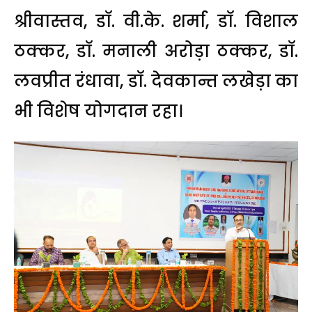
श्रीवास्तव, डाॅ. वी.के. शर्मा, डाॅ. विशाल
ठक्कर, डाॅ. मनाली अरोड़ा ठक्कर, डाॅ.
लवप्रीत रंधावा, डाॅ. देवकान्त लखेड़ा का
भी विशेष योगदान रहा।