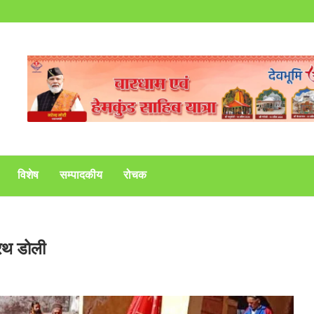
विशेष
सम्पादकीय
रोचक
 रथ डोली